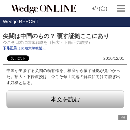
8/7(金)
Wedge REPORT
尖閣は中国のもの？ 覆す証拠ここにあり
今こそ日本に国家戦略を（拓大・下條正男教授）
下條正男
（ 拓殖大学教授）
2010/12/01
中国が主張する尖閣の領有権を、根底から覆す証拠が見つかっ
た。拓大・下條教授は、今こそ領土問題の解決に向けて漕ぎ出
す好機と語る。
本文を読む
PR