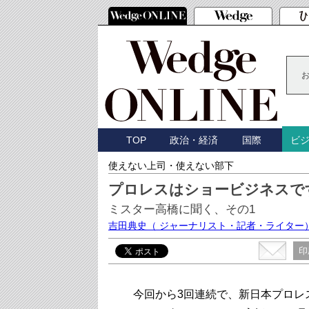
TOP
政治・経済
国際
ビ
使えない上司・使えない部下
プロレスはショービジネスで
ミスター高橋に聞く、その1
吉田典史
（ ジャーナリスト・記者・ライター
印
今回から3回連続で、新日本プロレス