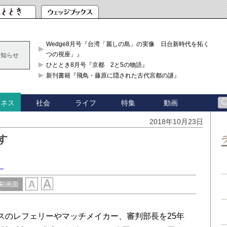
Wedge8月号『台湾「麗しの島」の実像 日台新時代を拓く「3
つの視座」』
お知らせ
ひととき8月号『京都 2と5の物語』
新刊書籍『飛鳥・藤原に隠された古代宮都の謎』
社会
ライフ
特集
動画
ジネス
2018年10月23日
す
）
刷画面
のレフェリーやマッチメイカー、審判部長を25年