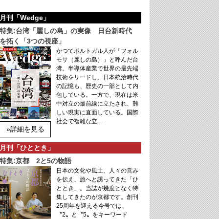
月刊「Wedge」
特集:台湾「麗しの島」の実像 日台新時代
を拓く「3つの視座」
かつてポルトガル人が「フォル
モサ（麗しの島）」と呼んだ台
湾。半導体産業で世界の最先端
技術をリードし、日本統治時代
の記憶も、歴史の一部として内
包している。一方で、現在は米
中対立の最前線に立たされ、難
しい現実に直面している。国際
社会で複雑な立…
»詳細を見る
月刊「ひととき」
特集:京都 2と5の物語
日本の文化や風土、人々の営み
を伝え、旅へと誘ってきた「ひ
ととき」。当誌が幾度となく特
集してきたのが京都です。創刊
25周年を迎える今号では、
〝2〟と〝5〟をキーワード