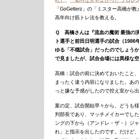
社）
、
『知らなきゃよかった プロレ
「GoGetterz」の「ミスター高
高年向け筋トレ法を教える。
Ｑ 高橋さんは『流血の魔術 最強の
ト選手と前田日明選手の試合（1986
ゆる「不穏試合」だったのでしょうか？
で見ましたが、試合会場には異様な
高橋：試合の前に決めておいたこと
まったく違う内容になりました。あ
っと嫌な予感がしたので控え室から
案の定、試合開始早々から、どうも
判部長であり、マッチメイカーでし
ングの下から（アンドレ・ザ・）ジ
れ」と指示を出したのです。だけど