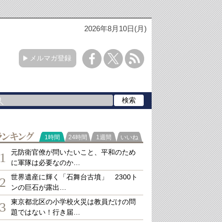
2026年8月10日(月)
メルマガ登録
ランキング
1時間
24時間
1週間
いいね
元防衛官僚が問いたいこと、平和のため
1
に軍隊は必要なのか…
世界遺産に輝く「石舞台古墳」 2300ト
2
ンの巨石が露出…
東京都北区の小学校火災は教員だけの問
3
題ではない！行き届…