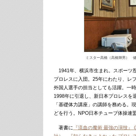
ミスター高橋（高橋輝男） 
1941年、横浜市生まれ。スポーツ
プロレスに入団。25年にわたり、レ
外国人選手の担当としても活躍。一
1998年に引退し、新日本プロレス
「基礎体力講座」の講師を務める。
どを行う。NPO日本チューブ体操連
著書に
『流血の魔術 最強の演技』 (