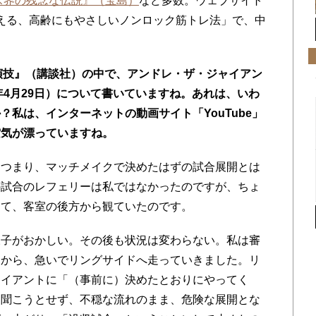
ス界の残念な伝説』（宝島）
など多数。ウェブサイト
橋が教える、高齢にもやさしいノンロック筋トレ法」で、中
演技』（講談社）の中で、アンドレ・ザ・ジャイアン
年4月29日）について書いていますね。あれは、いわ
私は、インターネットの動画サイト「YouTube」
空気が漂っていますね。
、つまり、マッチメイクで決めたはずの試合展開とは
の試合のレフェリーは私ではなかったのですが、ちょ
出て、客室の後方から観ていたのです。
様子がおかしい。その後も状況は変わらない。私は審
たから、急いでリングサイドへ走っていきました。リ
ャイアントに「（事前に）決めたとおりにやってく
、聞こうとせず、不穏な流れのまま、危険な展開とな