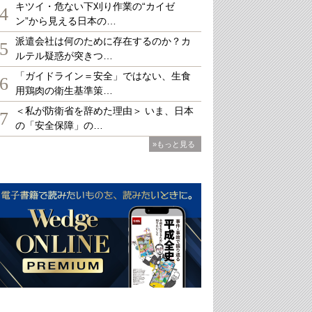
キツイ・危ない下刈り作業の“カイゼ
4
ン”から見える日本の…
派遣会社は何のために存在するのか？カ
5
ルテル疑惑が突きつ…
「ガイドライン＝安全」ではない、生食
6
用鶏肉の衛生基準策…
＜私が防衛省を辞めた理由＞ いま、日本
7
の「安全保障」の…
»もっと見る