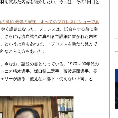
材を試みた内容を紹介したい。今回は、その1回目と
血の魔術 最強の演技―すべてのプロレスはショーであ
ちやく話題になった。プロレスは、試合をする前に勝
と、さらには流血試合の真相まで詳細に書かれた内容
た」という批判もあれば、「プロレスを新たな見方で
定的なとらえ方もあった。
今なお、話題の書となっている。1970～90年代の
ントニオ猪木選手、坂口征二選手、藤波辰爾選手、長
フェリーが語る「使えない部下・使えない上司」と