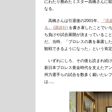
にわたり務めたミスター高橋さんに取
なる。
高橋さんは引退後の2001年、
『流
る』 (講談社)
を書き著したことでい
ち負けや試合展開が決まっているこ
だ。当時、「プロレスの裏を暴露し
観戦できるようになった」という肯
いずれにしろ、その後も読まれ続け、
新日本プロレス黄金時代を支えたア
州力選手らの試合を数多く裁いたレ
は…。