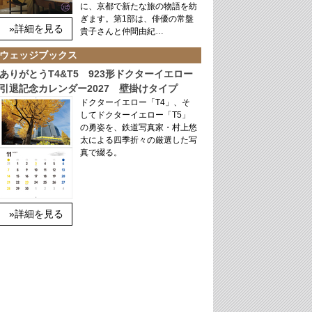
に、京都で新たな旅の物語を紡
ぎます。第1部は、俳優の常盤
»詳細を見る
貴子さんと仲間由紀…
ウェッジブックス
ありがとうT4&T5 923形ドクターイエロー
引退記念カレンダー2027 壁掛けタイプ
ドクターイエロー「T4」、そ
してドクターイエロー「T5」
の勇姿を、鉄道写真家・村上悠
太による四季折々の厳選した写
真で綴る。
»詳細を見る