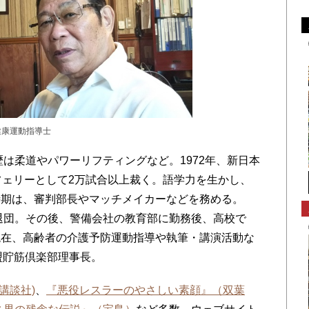
健康運動指導士
歴は柔道やパワーリフティングなど。1972年、新日本
フェリーとして2万試合以上裁く。語学力を生かし、
時期は、審判部長やマッチメイカーなどを務める。
を退団。その後、警備会社の教育部に勤務後、高校で
現在、高齢者の介護予防運動指導や執筆・講演活動な
盟貯筋倶楽部理事長。
講談社)
、
『悪役レスラーのやさしい素顔』（双葉