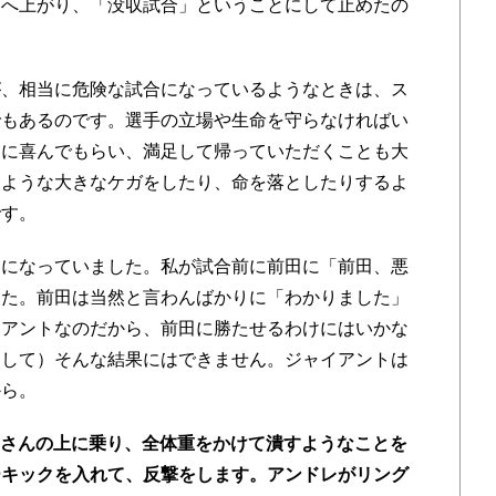
グへ上がり、「没収試合」ということにして止めたの
が、相当に危険な試合になっているようなときは、ス
でもあるのです。選手の立場や生命を守らなければい
）に喜んでもらい、満足して帰っていただくことも大
るような大きなケガをしたり、命を落としたりするよ
です。
とになっていました。私が試合前に前田に「前田、悪
した。前田は当然と言わんばかりに「わかりました」
イアントなのだから、前田に勝たせるわけにはいかな
として）そんな結果にはできません。ジャイアントは
から。
田さんの上に乗り、全体重をかけて潰すようなことを
ーキックを入れて、反撃をします。アンドレがリング