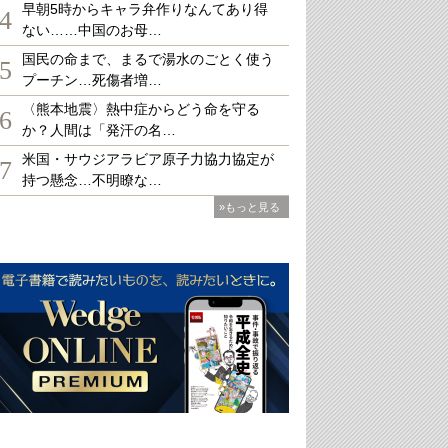
早朝5時からキャラ弁作りなんてあり得
4
ない……中国のお母…
国民の命まで、まるで湯水のごとく使う
5
プーチン…死傷者増…
〈熊本地震〉熱中症からどう命を守る
6
か？人間は「発汗の名…
米国・サウジアラビア原子力協力協定が
7
持つ懸念…不明瞭な…
»もっと見る