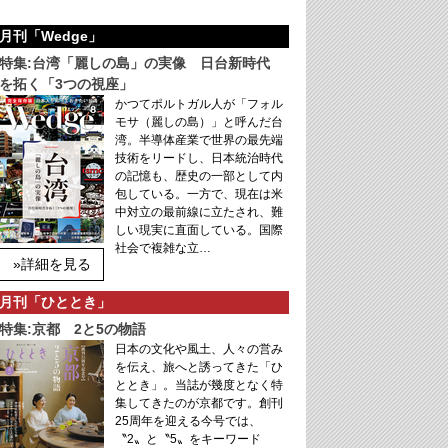
月刊「Wedge」
特集:台湾「麗しの島」の実像 日台新時代
を拓く「3つの視座」
かつてポルトガル人が「フォル
モサ（麗しの島）」と呼んだ台
湾。半導体産業で世界の最先端
技術をリードし、日本統治時代
の記憶も、歴史の一部として内
包している。一方で、現在は米
中対立の最前線に立たされ、難
しい現実に直面している。国際
社会で複雑な立…
»詳細を見る
月刊「ひととき」
特集:京都 2と5の物語
日本の文化や風土、人々の営み
を伝え、旅へと誘ってきた「ひ
ととき」。当誌が幾度となく特
集してきたのが京都です。創刊
25周年を迎える今号では、
〝2〟と〝5〟をキーワード