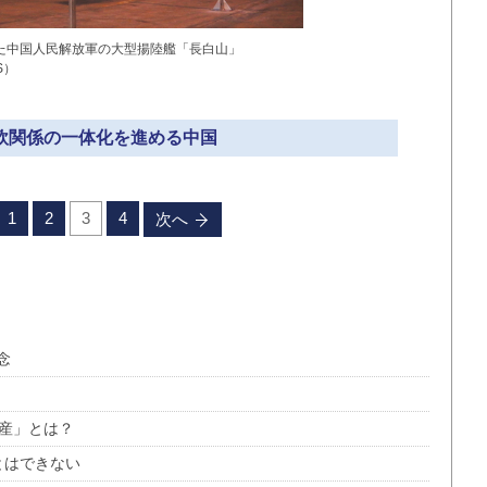
した中国人民解放軍の大型揚陸艦「長白山」
S）
中欧関係の一体化を進める中国
1
2
3
4
次へ
念
資産」とは？
とはできない