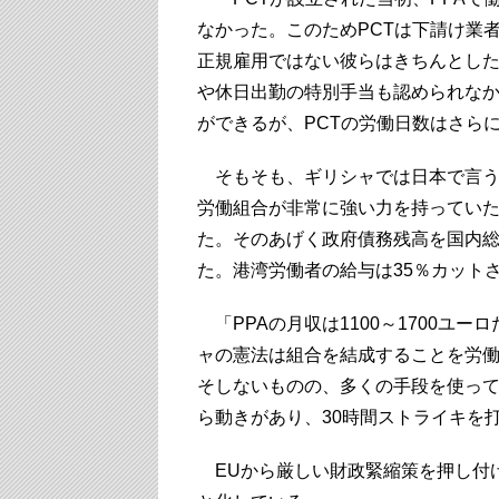
なかった。このためPCTは下請け業
正規雇用ではない彼らはきちんとし
や休日出勤の特別手当も認められなか
ができるが、PCTの労働日数はさら
そもそも、ギリシャでは日本で言う
労働組合が非常に強い力を持ってい
た。そのあげく政府債務残高を国内総
た。港湾労働者の給与は35％カット
「PPAの月収は1100～1700ユーロ
ャの憲法は組合を結成することを労働
そしないものの、多くの手段を使ってそ
ら動きがあり、30時間ストライキを
EUから厳しい財政緊縮策を押し付