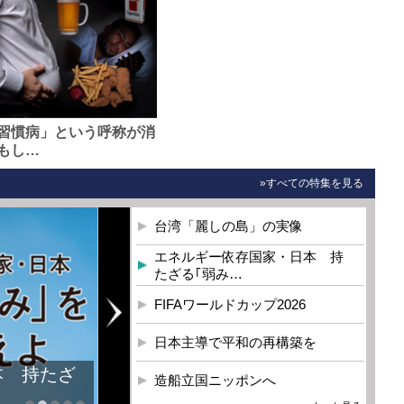
習慣病」という呼称が消
もし…
»すべての特集を見る
台湾「麗しの島」の実像
エネルギー依存国家・日本 持
たざる｢弱み…
FIFAワールドカップ2026
日本主導で平和の再構築を
本 持たざ
造船立国ニッポンへ