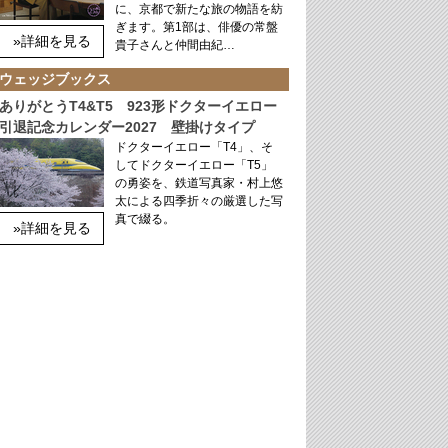
に、京都で新たな旅の物語を紡
ぎます。第1部は、俳優の常盤
»詳細を見る
貴子さんと仲間由紀…
ウェッジブックス
ありがとうT4&T5 923形ドクターイエロー
引退記念カレンダー2027 壁掛けタイプ
ドクターイエロー「T4」、そ
してドクターイエロー「T5」
の勇姿を、鉄道写真家・村上悠
太による四季折々の厳選した写
真で綴る。
»詳細を見る