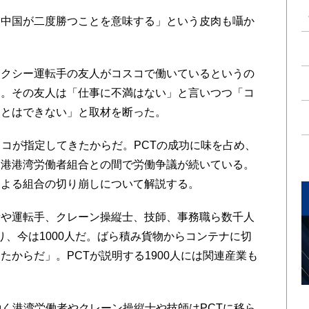
中国が二度勝つことを意味する」という皮肉も囁か
クシー運転手の友人がコスコで働いているというの
た。その友人は「仕事に不満はない」と言いつつ「コ
ことはできない」と取材を断った。
コが指定してきたからだ。PCTの成功に味を占め、
ス港港湾労働者組合との間で労働争議が続いている。
による組合の切り崩しについて解説する。
や運転手、クレーン操縦士、技師、事務職ら数千人
なり、今は1000人だ。ばら積み貨物からコンテナに切
からだ」。PCTが説明する1900人には関連産業も
働く港湾労働者やクレーン操縦士や技師はPCTに移ら