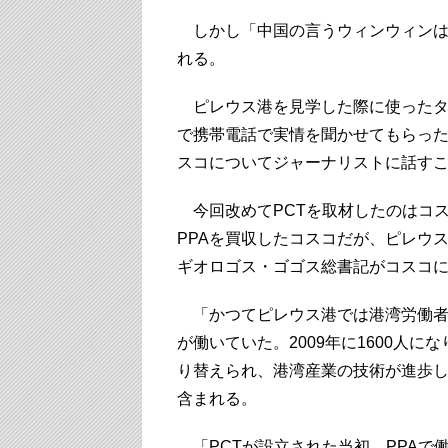
しかし「中国の言うウィンウィンは
れる。
ピレウス港を見学した際に使ったタ
で携帯電話で実情を聞かせてもらっ
スコについてジャーナリストに話す
今回改めてPCTを取材したのはコス
PPAを買収したコスコだが、ピレウ
ギオロゴス・ゴゴス総書記がコスコ
「かつてピレウス港では港湾労働者
が働いていた。2009年に1600人に
り替えられ、港湾産業の技術が進歩した
含まれる。
「PCTが設立された当初、PPAで