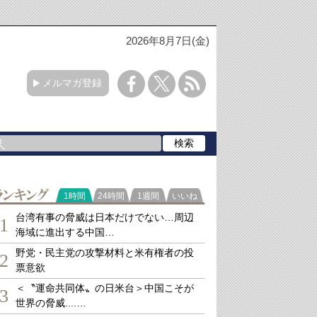
2026年8月7日(金)
メルマガ登録
ランキング
1時間
24時間
1週間
いいね
台湾有事の脅威は日本だけでない…周辺
1
海域に進出する中国…
野党・民主党の攻撃材料と米有権者の投
2
票意欲
＜〝運命共同体〟の日米台＞中国こそが
3
世界の脅威....…