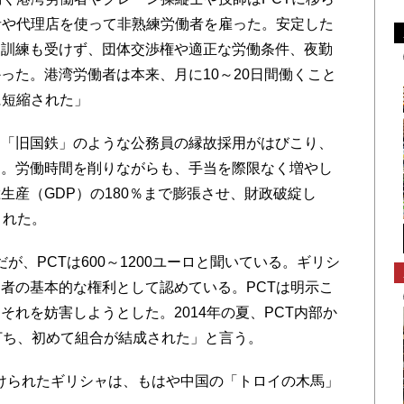
者や代理店を使って非熟練労働者を雇った。安定した
た訓練も受けず、団体交渉権や適正な労働条件、夜勤
った。港湾労働者は本来、月に10～20日間働くこと
に短縮された」
「旧国鉄」のような公務員の縁故採用がはびこり、
た。労働時間を削りながらも、手当を際限なく増やし
生産（GDP）の180％まで膨張させ、財政破綻し
された。
だが、PCTは600～1200ユーロと聞いている。ギリシ
者の基本的な権利として認めている。PCTは明示こ
れを妨害しようとした。2014年の夏、PCT内部か
打ち、初めて組合が結成された」と言う。
けられたギリシャは、もはや中国の「トロイの木馬」