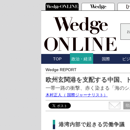
TOP
国際
ビ
政治・経済
Wedge REPORT
欧州玄関港を支配する中国、
一帯一路の衝撃、赤く染まる「海のシ
木村正人
（ 国際ジャーナリスト）
印
港湾内部で起きる労働争議