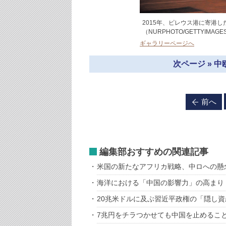
2015年、ピレウス港に寄港
（NURPHOTO/GETTYIMAGE
ギャラリーページへ
次ページ » 
前へ
編集部おすすめの関連記事
米国の新たなアフリカ戦略、中ロへの懸
海洋における「中国の影響力」の高まり
20兆米ドルに及ぶ習近平政権の「隠し
7兆円をチラつかせても中国を止めるこ