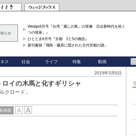
Wedge8月号『台湾「麗しの島」の実像 日台新時代を拓く「3
つの視座」』
お知らせ
ひととき8月号『京都 2と5の物語』
新刊書籍『飛鳥・藤原に隠された古代宮都の謎』
ジネス
社会
ライフ
特集
動画
2019年3月6日
トロイの木馬と化すギリシャ
ルクロード」
刷画面