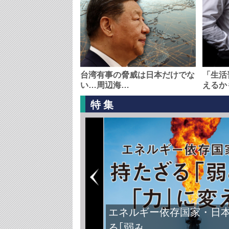
台湾有事の脅威は日本だけでな
「生活
い…周辺海…
えるか
特集
エネルギー依存国家・日
る｢弱み…