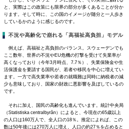
と、実際はこの政策にも限界の部分が多くあることが分か
ります。そして時に、この国のイメージが随分と一人歩き
しているかのように感じるのです。
不況や高齢化で崩れる「高福祉高負担」モデル
例えば、高福祉と高負担のバランス。スウェーデンでも
ここ数年、世界の不況やEU危機の打撃を受けて失業率が
高くなっており（今年3月時点、7.7％）、失業保険金や生
活保護金を要請する国民が、若者や移民を中心に増えてい
ます。一方で高失業率や若者の就職難は同時に納税者の減
少も意味しており、国家の財政に悪影響を及ぼしているの
です。
それに加え、国民の高齢化も進んでいます。統計中央局
（Statistiska centralbyrån）によると、今現在の65歳以上
の人口は160万人で、全人口の18％。推定によれば、この
数は50年後には270万人に増え、人口の約27％を占めると