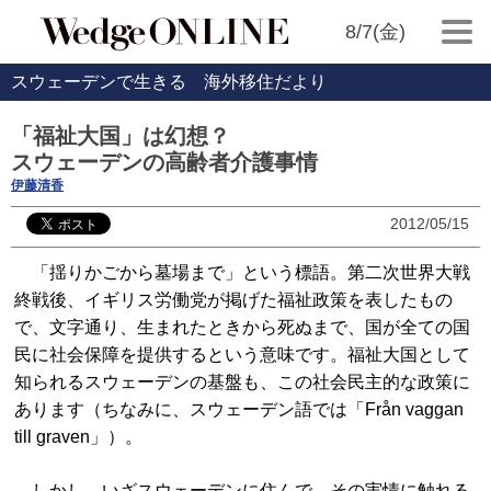
8/7(金)
スウェーデンで生きる 海外移住だより
「福祉大国」は幻想？
スウェーデンの高齢者介護事情
伊藤清香
2012/05/15
「揺りかごから墓場まで」という標語。第二次世界大戦
終戦後、イギリス労働党が掲げた福祉政策を表したもの
で、文字通り、生まれたときから死ぬまで、国が全ての国
民に社会保障を提供するという意味です。福祉大国として
知られるスウェーデンの基盤も、この社会民主的な政策に
あります（ちなみに、スウェーデン語では「Från vaggan
till graven」）。
しかし、いざスウェーデンに住んで、その実情に触れる