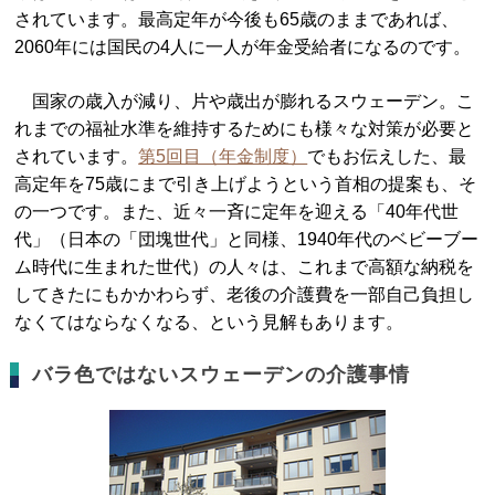
されています。最高定年が今後も65歳のままであれば、
2060年には国民の4人に一人が年金受給者になるのです。
国家の歳入が減り、片や歳出が膨れるスウェーデン。こ
れまでの福祉水準を維持するためにも様々な対策が必要と
されています。
第5回目（年金制度）
でもお伝えした、最
高定年を75歳にまで引き上げようという首相の提案も、そ
の一つです。また、近々一斉に定年を迎える「40年代世
代」（日本の「団塊世代」と同様、1940年代のベビーブー
ム時代に生まれた世代）の人々は、これまで高額な納税を
してきたにもかかわらず、老後の介護費を一部自己負担し
なくてはならなくなる、という見解もあります。
バラ色ではないスウェーデンの介護事情