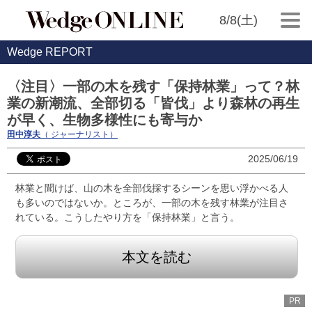
8/8(土)
Wedge REPORT
〈注目〉一部の木を残す「保持林業」って？林
業の新潮流、全部切る「皆伐」より森林の再生
が早く、生物多様性にも寄与か
田中淳夫
（ ジャーナリスト）
2025/06/19
林業と聞けば、山の木を全部伐採するシーンを思い浮かべる人
も多いのではないか。ところが、一部の木を残す林業が注目さ
れている。こうしたやり方を「保持林業」と言う。
本文を読む
PR