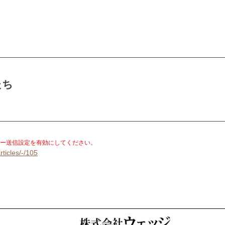
たち
。
ー送信設定を有効にしてください。
rticles/-/105