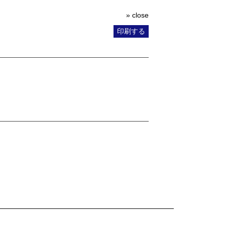
» close
印刷する