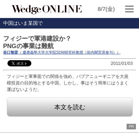
8/7(金)
中国はいま某国で
フィジーで軍港建設か？
PNGの事業は難航
谷口智彦
（ 慶應義塾大学大学院SDM研究科教授（前内閣官房参与））
2011/01/03
フィジーと軍事面での関係を強め、パプアニューギニアを大規
模投資の目的地とする中国。しかし、事はそう簡単にはうまく
運ばないようだ。
本文を読む
PR