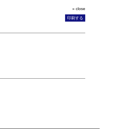
» close
印刷する