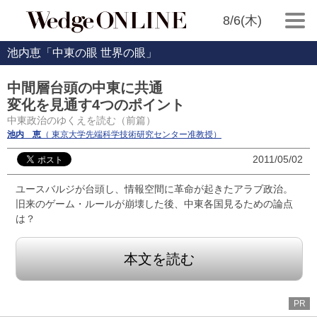
8/6(木)
池内恵「中東の眼 世界の眼」
中間層台頭の中東に共通
変化を見通す4つのポイント
中東政治のゆくえを読む（前篇）
池内 恵
（ 東京大学先端科学技術研究センター准教授）
2011/05/02
ユースバルジが台頭し、情報空間に革命が起きたアラブ政治。
旧来のゲーム・ルールが崩壊した後、中東各国見るための論点
は？
本文を読む
PR