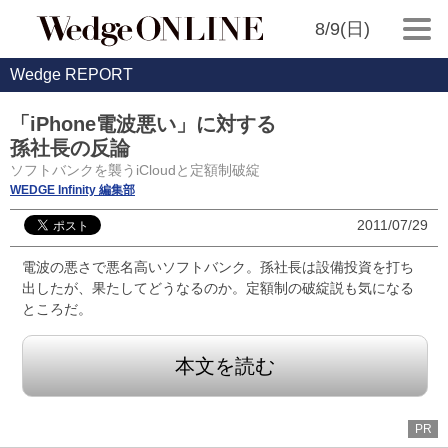
8/9(日)
Wedge REPORT
「iPhone電波悪い」に対する
孫社長の反論
ソフトバンクを襲うiCloudと定額制破綻
WEDGE Infinity 編集部
2011/07/29
電波の悪さで悪名高いソフトバンク。孫社長は設備投資を打ち
出したが、果たしてどうなるのか。定額制の破綻説も気になる
ところだ。
本文を読む
PR