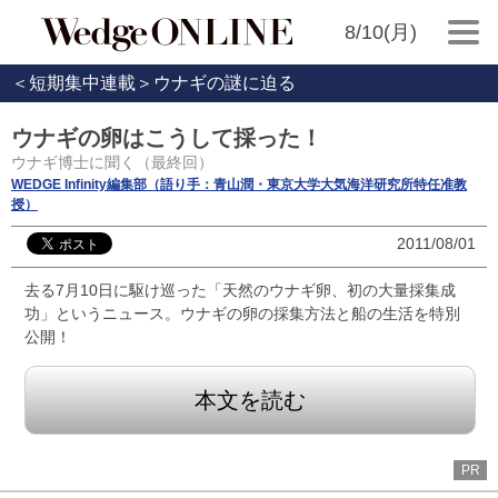
8/10(月)
＜短期集中連載＞ウナギの謎に迫る
ウナギの卵はこうして採った！
ウナギ博士に聞く（最終回）
WEDGE Infinity編集部（語り手：青山潤・東京大学大気海洋研究所特任准教
授）
2011/08/01
去る7月10日に駆け巡った「天然のウナギ卵、初の大量採集成
功」というニュース。ウナギの卵の採集方法と船の生活を特別
公開！
本文を読む
PR