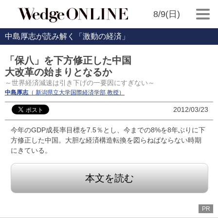
8/9(日)
中島厚志が読み解く「激動の経済」
「保八」を下方修正した中国
大改革の始まりとなるか
～世界経済減速は引き下げの一要因にすぎない～
中島厚志
（ 新潟県立大学国際経済学部 教授）
2012/03/23
今年のGDP成長率目標を7.5％とし、今までの8%を8年ぶりに下
方修正した中国。大胆な経済構造転換を図らねばならない時期
にきている。
本文を読む
PR