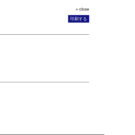
» close
印刷する