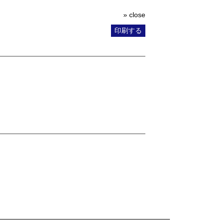
» close
印刷する