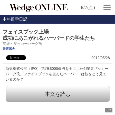
8/7(金)
中年留学日記
フェイスブック上場
成功にあこがれるハーバードの学生たち
英雄・ザッカーバーグ氏
天正高夫
2012/05/28
新規株式公開（IPO）で1兆5000億円を手にした創業者ザッカー
バーグ氏。ファイスブックを生んだハーバードは彼をどう見て
いるのか？
本文を読む
PR