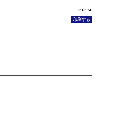
» close
印刷する