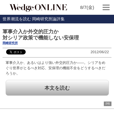
8/7(金)
世界潮流を読む 岡崎研究所論評集
軍事介入か外交的圧力か
対シリア政策で機能しない安保理
岡崎研究所
2012/06/22
軍事介入か、あるいはより強い外交的圧力か――。シリアをめ
ぐり世界がとるべき対応、安保理の機能不全をどうするべきだ
ろうか。
本文を読む
PR