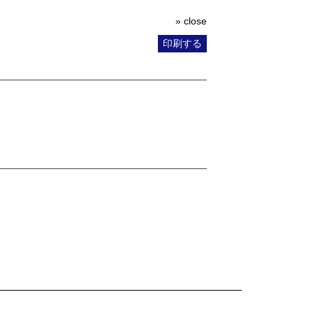
» close
印刷する