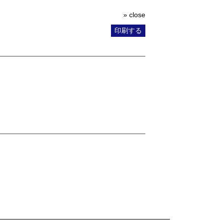
» close
印刷する