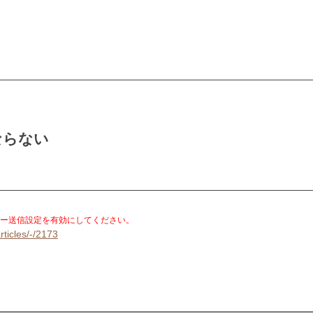
ならない
。
ー送信設定を有効にしてください。
rticles/-/2173