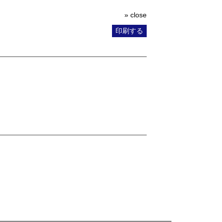
» close
印刷する