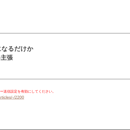
になるだけか
の主張
。
ー送信設定を有効にしてください。
rticles/-/2200