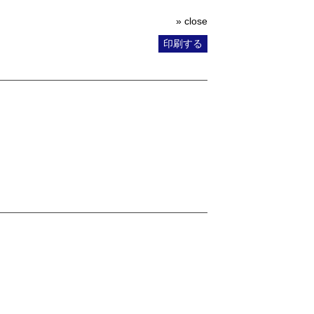
» close
印刷する