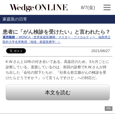
8/7(金)
家庭医の日常
患者に「がん検診を受けたい」と言われたら？
葛西龍樹
（ WONCA〈世界家庭医機構〉マスター・ファカルティー、福島県立
医科大学名誉教授〈地域・家庭医療学〉）
2021/08/27
K.W.さんと10年の付き合いである。高血圧のため、3カ月ごとに
診察している。直面しているのは、前回の診察でK.W.さんが持
ち出した「会社の部下たちが、『社長も前立腺がんの検診を受
けたらどうですか？』って言うんですけど」への対応だ。
本文を読む
PR