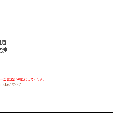
核問題
交渉
。
ー送信設定を有効にしてください。
rticles/-/2447