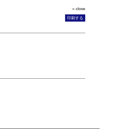
» close
印刷する