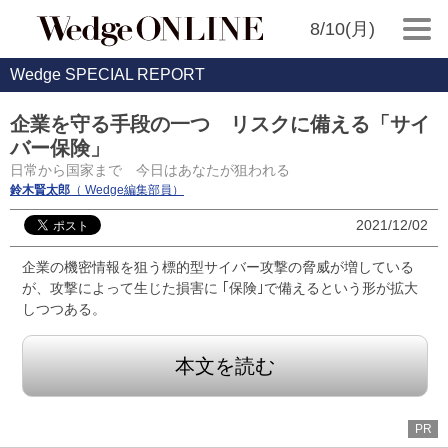
8/10(月)
Wedge SPECIAL REPORT
企業を守る手段の一つ リスクに備える「サイ
バー保険」
日常から国家まで 今日はあなたが狙われる
鈴木賢太郎
（ Wedge編集部員）
2021/12/02
企業の機密情報を狙う標的型サイバー攻撃の脅威が増している
が、攻撃によって生じた損害に ｢保険｣で備えるという形が拡大
しつつある。
本文を読む
PR