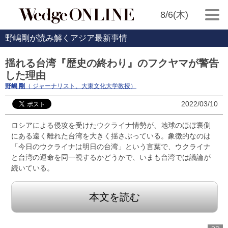
8/6(木)
野嶋剛が読み解くアジア最新事情
揺れる台湾『歴史の終わり』のフクヤマが警告
した理由
野嶋 剛
（ ジャーナリスト、大東文化大学教授）
2022/03/10
ロシアによる侵攻を受けたウクライナ情勢が、地球のほぼ裏側
にある遠く離れた台湾を大きく揺さぶっている。象徴的なのは
「今日のウクライナは明日の台湾」という言葉で、ウクライナ
と台湾の運命を同一視するかどうかで、いまも台湾では議論が
続いている。
本文を読む