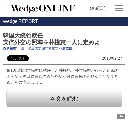
8/9(日)
Wedge REPORT
韓国大統領就任
安倍外交の照準を朴槿恵一人に定めよ
浅羽祐樹
（ 山口県立大学国際文化学部准教授）
2013/02/27
第18代韓国大統領に就任した朴槿恵。朴大統領が行った組織と
人事から対日政策も含めた外交安保政策を読み解くことができ
る。その注目点は…
本文を読む
PR