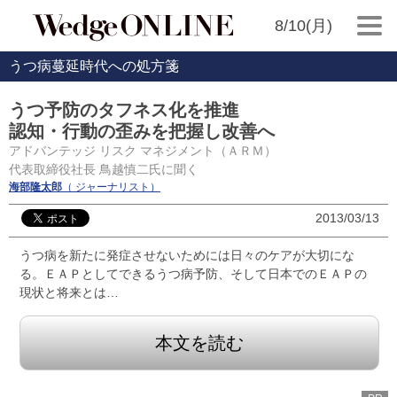
8/10(月)
うつ病蔓延時代への処方箋
うつ予防のタフネス化を推進
認知・行動の歪みを把握し改善へ
アドバンテッジ リスク マネジメント（ＡＲＭ）
代表取締役社長 鳥越慎二氏に聞く
海部隆太郎
（ ジャーナリスト）
2013/03/13
うつ病を新たに発症させないためには日々のケアが大切にな
る。ＥＡＰとしてできるうつ病予防、そして日本でのＥＡＰの
現状と将来とは…
本文を読む