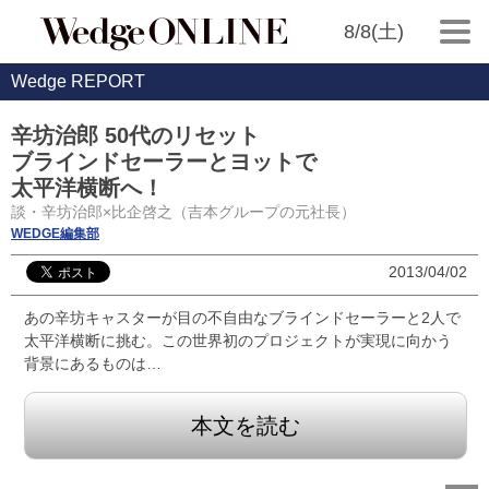
8/8(土)
Wedge REPORT
辛坊治郎 50代のリセット
ブラインドセーラーとヨットで
太平洋横断へ！
談・辛坊治郎×比企啓之（吉本グループの元社長）
WEDGE編集部
2013/04/02
あの辛坊キャスターが目の不自由なブラインドセーラーと2人で
太平洋横断に挑む。この世界初のプロジェクトが実現に向かう
背景にあるものは…
本文を読む