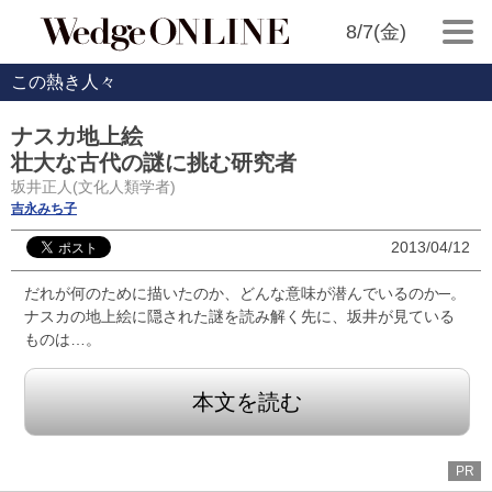
8/7(金)
この熱き人々
ナスカ地上絵
壮大な古代の謎に挑む研究者
坂井正人(文化人類学者)
吉永みち子
2013/04/12
だれが何のために描いたのか、どんな意味が潜んでいるのか─。
ナスカの地上絵に隠された謎を読み解く先に、坂井が見ている
ものは…。
本文を読む
PR