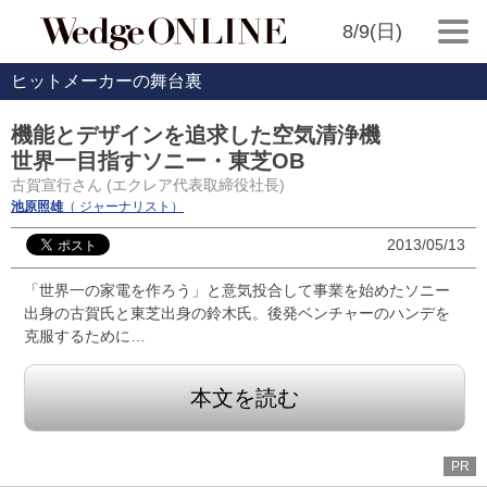
8/9(日)
ヒットメーカーの舞台裏
機能とデザインを追求した空気清浄機
世界一目指すソニー・東芝OB
古賀宣行さん (エクレア代表取締役社長)
池原照雄
（ ジャーナリスト）
2013/05/13
「世界一の家電を作ろう」と意気投合して事業を始めたソニー
出身の古賀氏と東芝出身の鈴木氏。後発ベンチャーのハンデを
克服するために…
本文を読む
PR