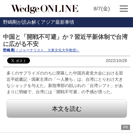
8/7(金)
野嶋剛が読み解くアジア最新事情
中国と「開戦不可避」か？習近平新体制で台湾
に広がる不安
野嶋 剛
（ ジャーナリスト、大東文化大学教授）
2022/10/28
多くのサプライズののちに閉幕した中国共産党大会における習
近平総書記・国家主席の「一人勝ち」は、台湾にとりわけ大き
なショックを与えた。新指導部の顔ぶれの「台湾シフト」があ
まりに明確で、台湾には「開戦不可避」の予感が漂った。
本文を読む
PR