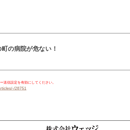
の町の病院が危ない！
。
ー送信設定を有効にしてください。
rticles/-/28751