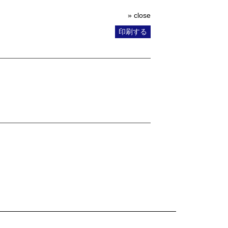
» close
印刷する