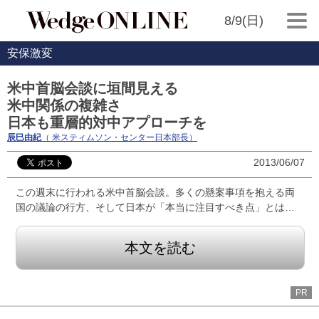
8/9(日)
安保激変
米中首脳会談に垣間見える
米中関係の複雑さ
日本も重層的対中アプローチを
辰巳由紀
（ 米スティムソン・センター日本部長）
2013/06/07
この週末に行われる米中首脳会談。多くの懸案事項を抱える両
国の議論の行方、そして日本が「本当に注目すべき点」とは…
本文を読む
PR