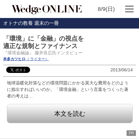
8/9(日)
オトナの教養 週末の一冊
「環境」に「金融」の視点を
適正な規制とファイナンス
『環境金融論』 藤井良広氏インタビュー
本多カツヒロ
（ ライター）
2013/06/14
地球温暖化対策などの環境問題にかかる莫大な費用をどのよう
に捻出すればいいのか。「環境金融」という言葉をつくった著
者の考えは…
本文を読む
PR