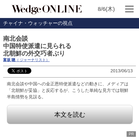
8/6(木)
チャイナ・ウォッチャーの視点
南北会談
中国特使派遣に見られる
北朝鮮の外交巧者ぶり
富坂 聰
（ ジャーナリスト）
2013/06/13
南北会談や中国への金正恩特使派遣などの動きに、メディアは
「北朝鮮が妥協」と反応するが、こうした単純な見方では朝鮮
半島情勢を見誤る。
本文を読む
PR