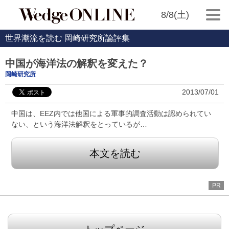
8/8(土)
世界潮流を読む 岡崎研究所論評集
中国が海洋法の解釈を変えた？
岡崎研究所
2013/07/01
中国は、EEZ内では他国による軍事的調査活動は認められてい
ない、という海洋法解釈をとっているが…
本文を読む
PR