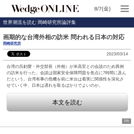
8/7(金)
世界潮流を読む 岡崎研究所論評集
画期的な台湾外相の訪米 問われる日本の対応
岡崎研究所
2023/03/14
台湾の呉釗燮・外交部長（外相）が米高官との会談のため異例
の訪米を行った。会談は国家安全保障問題を焦点に7時間に及ん
だという。台湾有事の危機を前に米台は着実に関係性を深化さ
せていく中、日本は遅れを取るばかりでよいのか。
本文を読む
PR