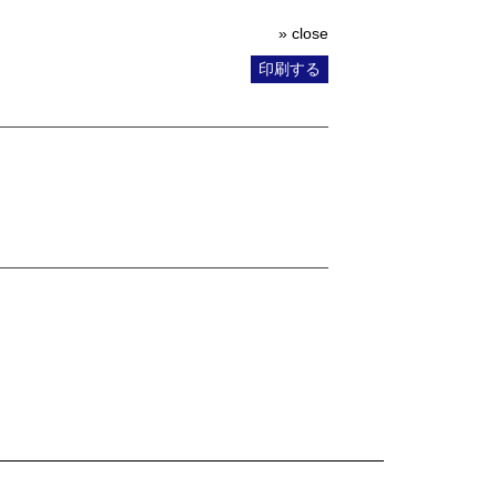
» close
印刷する