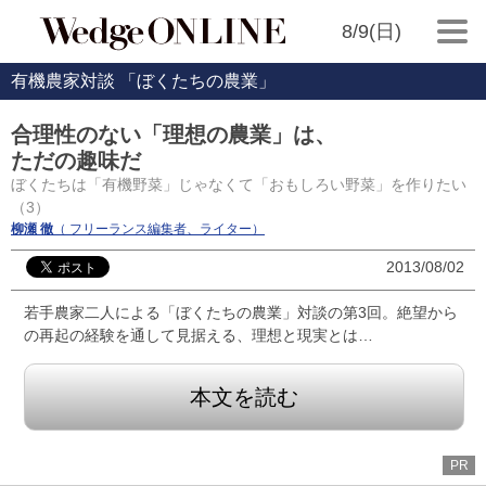
8/9(日)
有機農家対談 「ぼくたちの農業」
合理性のない「理想の農業」は、
ただの趣味だ
ぼくたちは「有機野菜」じゃなくて「おもしろい野菜」を作りたい
（3）
柳瀬 徹
（ フリーランス編集者、ライター）
2013/08/02
若手農家二人による「ぼくたちの農業」対談の第3回。絶望から
の再起の経験を通して見据える、理想と現実とは…
本文を読む
PR