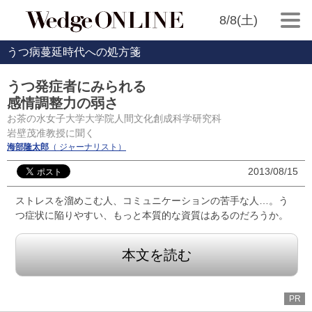
8/8(土)
うつ病蔓延時代への処方箋
うつ発症者にみられる
感情調整力の弱さ
お茶の水女子大学大学院人間文化創成科学研究科
岩壁茂准教授に聞く
海部隆太郎
（ ジャーナリスト）
2013/08/15
ストレスを溜めこむ人、コミュニケーションの苦手な人…。う
つ症状に陥りやすい、もっと本質的な資質はあるのだろうか。
本文を読む
PR