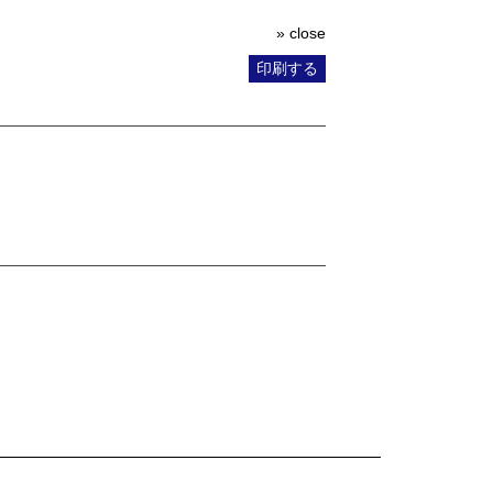
» close
印刷する