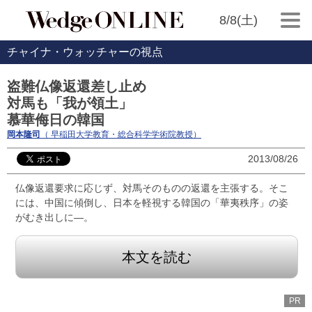
8/8(土)
チャイナ・ウォッチャーの視点
盗難仏像返還差し止め
対馬も「我が領土」
慕華侮日の韓国
岡本隆司
（ 早稲田大学教育・総合科学学術院教授）
2013/08/26
仏像返還要求に応じず、対馬そのものの返還を主張する。そこ
には、中国に傾倒し、日本を軽視する韓国の「華夷秩序」の姿
がむき出しに―。
本文を読む
PR