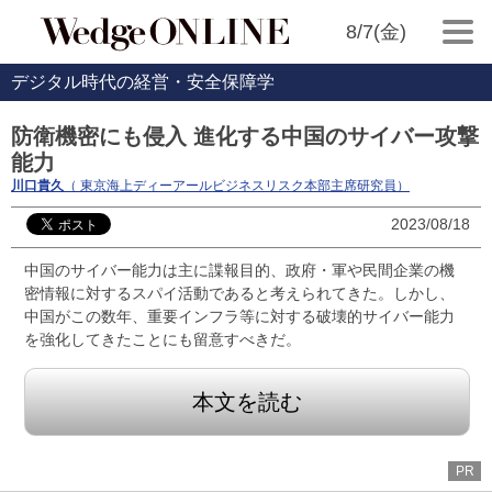
8/7(金)
デジタル時代の経営・安全保障学
防衛機密にも侵入 進化する中国のサイバー攻撃
能力
川口貴久
（ 東京海上ディーアールビジネスリスク本部主席研究員）
2023/08/18
中国のサイバー能力は主に諜報目的、政府・軍や民間企業の機
密情報に対するスパイ活動であると考えられてきた。しかし、
中国がこの数年、重要インフラ等に対する破壊的サイバー能力
を強化してきたことにも留意すべきだ。
本文を読む
PR