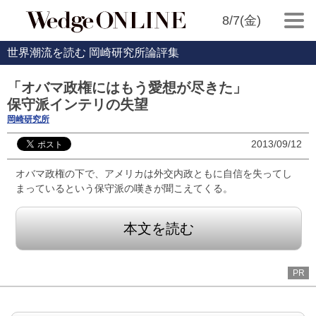
8/7(金)
世界潮流を読む 岡崎研究所論評集
「オバマ政権にはもう愛想が尽きた」
保守派インテリの失望
岡崎研究所
2013/09/12
オバマ政権の下で、アメリカは外交内政ともに自信を失ってし
まっているという保守派の嘆きが聞こえてくる。
本文を読む
PR