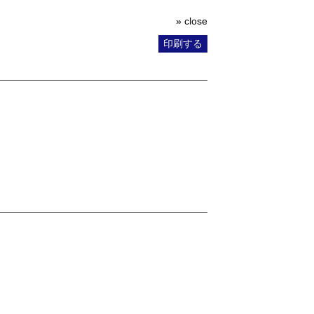
» close
印刷する