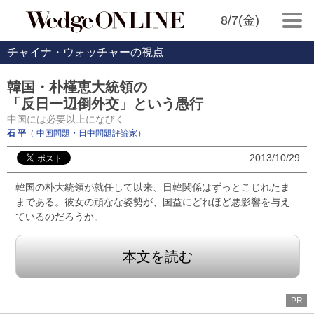
8/7(金)
チャイナ・ウォッチャーの視点
韓国・朴槿恵大統領の
「反日一辺倒外交」という愚行
中国には必要以上になびく
石 平
（ 中国問題・日中問題評論家）
2013/10/29
韓国の朴大統領が就任して以来、日韓関係はずっとこじれたま
まである。彼女の頑なな姿勢が、国益にどれほど悪影響を与え
ているのだろうか。
本文を読む
PR