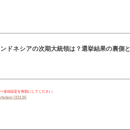
インドネシアの次期大統領は？選挙結果の裏側
。
ー送信設定を有効にしてください。
rticles/-/33135