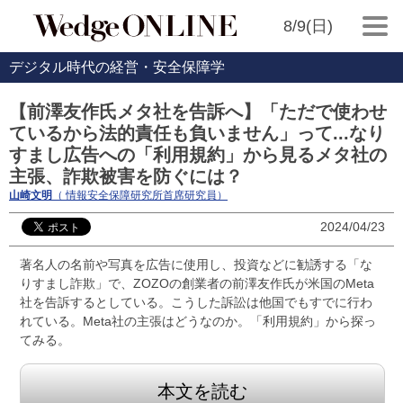
8/9(日)
デジタル時代の経営・安全保障学
【前澤友作氏メタ社を告訴へ】「ただで使わせ
ているから法的責任も負いません」って...なり
すまし広告への「利用規約」から見るメタ社の
主張、詐欺被害を防ぐには？
山崎文明
（ 情報安全保障研究所首席研究員）
2024/04/23
著名人の名前や写真を広告に使用し、投資などに勧誘する「な
りすまし詐欺」で、ZOZOの創業者の前澤友作氏が米国のMeta
社を告訴するとしている。こうした訴訟は他国でもすでに行わ
れている。Meta社の主張はどうなのか。「利用規約」から探っ
てみる。
本文を読む