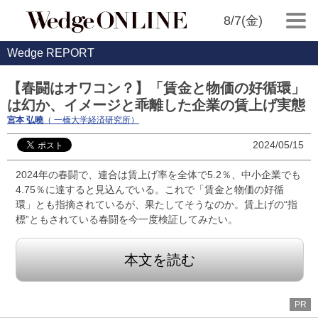
8/7(金)
Wedge REPORT
【春闘はオワコン？】「賃金と物価の好循環」
は幻か、イメージと乖離した企業の賃上げ実態
宮本 弘曉
（ 一橋大学経済研究所）
2024/05/15
2024年の春闘で、連合は賃上げ率を全体で5.2％、中小企業でも
4.75％に達すると見込んでいる。これで「賃金と物価の好循
環」とも指摘されているが、果たしてそうなのか。賃上げの“指
標”ともされている春闘を今一度検証してみたい。
本文を読む
PR